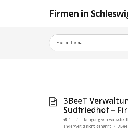
Firmen in Schleswi
3BeeT Verwaltun
Südfriedhof – F
/
E
/
Erbringung von wirtschaf
anderweitig nicht genannt
/
3BeeT